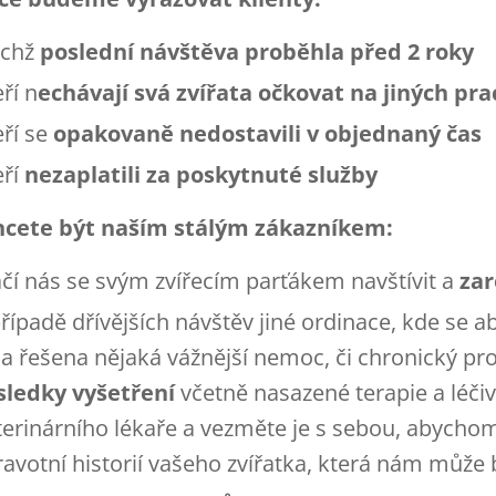
jichž
poslední návštěva proběhla před 2 roky
ří n
echávají svá zvířata očkovat na jiných pra
eří se
opakovaně nedostavili v objednaný čas
eří
nezaplatili za poskytnuté služby
hcete být naším stálým zákazníkem:
ačí nás se svým zvířecím parťákem navštívit a
zar
případě dřívějších návštěv jiné ordinace, kde se 
la řešena nějaká vážnější nemoc, či chronický pr
sledky vyšetření
včetně nasazené terapie a léč
terinárního lékaře a vezměte je s sebou, abychom
ravotní historií vašeho zvířatka, která nám můž