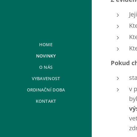
Je
Kte
Kt
HOME
Kt
NOVINKY
Pokud c
O NÁS
st
VYBAVENOST
v 
ORDINAČNÍ DOBA
by
KONTAKT
vý
ve
zd