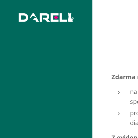
Zdarma 
na
sp
pr
di
Z eviden