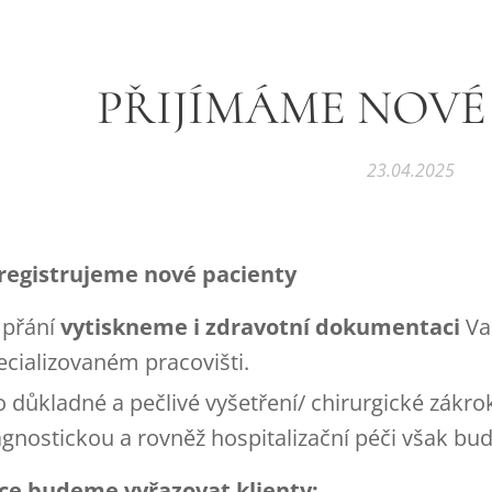
PŘIJÍMÁME NOVÉ
23.04.2025
registrujeme nové pacienty
 přání
vytiskneme i zdravotní dokumentaci
Vaš
ecializovaném pracovišti.
o důkladné a pečlivé vyšetření/ chirurgické zákr
agnostickou a rovněž hospitalizační péči však bu
ce budeme vyřazovat klienty: