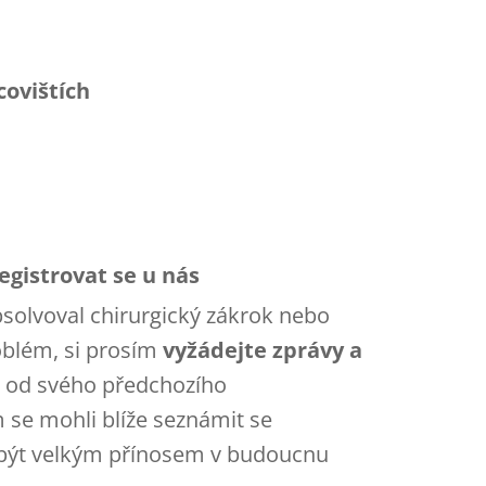
covištích
egistrovat se u nás
absolvoval chirurgický zákrok nebo
oblém, si prosím
vyžádejte zprávy a
iv od svého předchozího
 se mohli blíže seznámit se
e být velkým přínosem v budoucnu