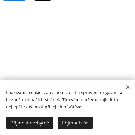
Používáme cookies, abychom zajistili správné fungování a
bezpečnost našich stránek. Tím vám můžeme zajistit tu
nejlepší zkušenost při jejich návštěvě.
Copyright 2025 - DARELI | MVDr.Eliška Divišová
Přijmout nezbytné
Přijmout vše
Cookies