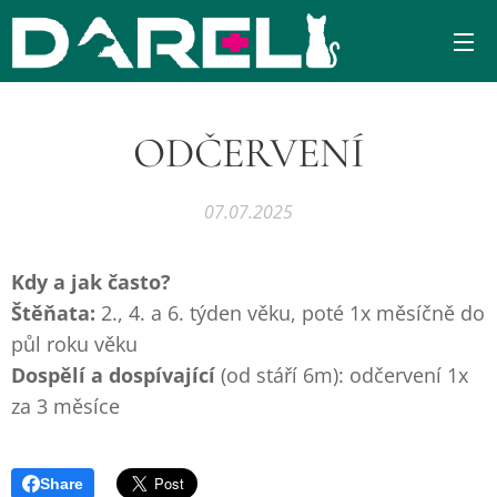
ODČERVENÍ
07.07.2025
Kdy a jak často?
Štěňata:
2., 4. a 6. týden věku, poté 1x měsíčně do
půl roku věku
Dospělí a dospívající
(od stáří 6m): odčervení 1x
za 3 měsíce
Share