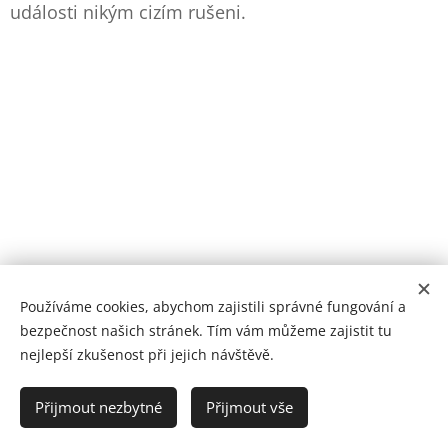
události nikým cizím rušeni.
Používáme cookies, abychom zajistili správné fungování a
bezpečnost našich stránek. Tím vám můžeme zajistit tu
nejlepší zkušenost při jejich návštěvě.
Copyright 2025 - DARELI | MVDr.Eliška Divišová
Přijmout nezbytné
Přijmout vše
Cookies